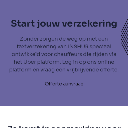
Start jouw verzekering
Zonder zorgen de weg op met een
taxiverzekering van INSHUR speciaal
ontwikkeld voor chauffeurs die rijden via
het Uber platform. Log in op ons online
platform en vraag een vrijblijvende offerte.
Offerte aanvraag