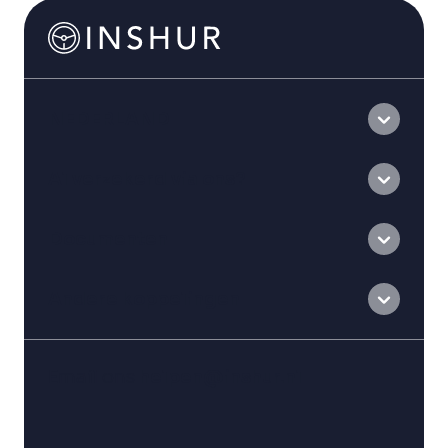
NEDERLAND
Al verzekerd via ons?
Documenten
Andere koppelingen
Email ons
helpen@inshur.nl