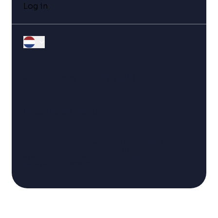
Log in
©2026 Copyright INSHUR
Website by
Blend
INSHUR is een handelsnaam van Inshur B.V. welke als Gevolmachtigd
Agent in verzekeringen onder toezicht staat van de Autoriteit Financiële
Markten, vergunningnummer 12047614, geregistreerd in de Kamer van
Koophandel onder 78769078.